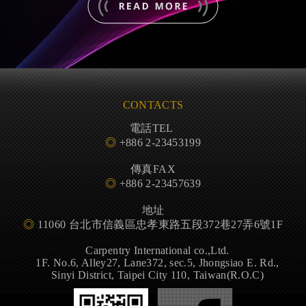
- 了解更多 -
CONTACTS
電話TEL
◎
+886 2-23453199
傳真FAX
◎
+886 2-23457639
地址
◎
11060 台北市信義區忠孝東路五段372巷27弄6號1F
Carpentry International co.,Ltd.
1F. No.6, Alley27, Lane372, sec.5, Jhongsiao E. Rd.,
Sinyi District, Taipei City 110, Taiwan(R.O.C)