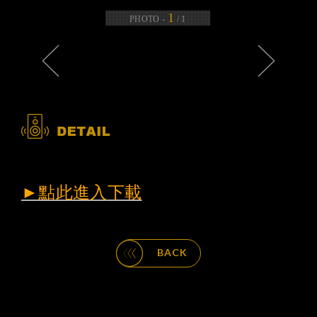
1
PHOTO -
/
1
►點此進入下載
BACK