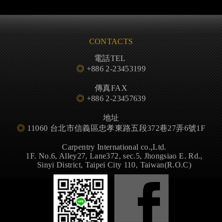
CONTACTS
電話TEL
◎
+886 2-23453199
傳真FAX
◎
+886 2-23457639
地址
◎
11060 台北市信義區忠孝東路五段372巷27弄6號1F
Carpentry International co.,Ltd.
1F. No.6, Alley27, Lane372, sec.5, Jhongsiao E. Rd.,
Sinyi District, Taipei City 110, Taiwan(R.O.C)