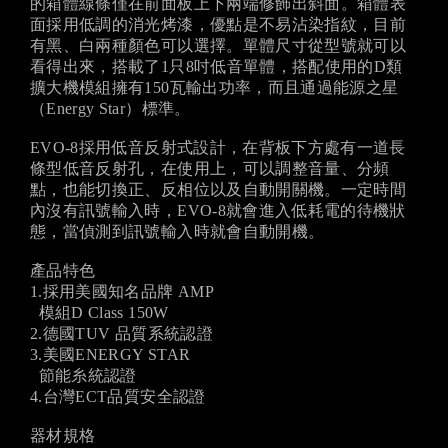
的箱體線條僅在前面板上下兩端修飾出斜面。箱體表
面採用低調的消光烤漆，優點是不易沾染指紋，目前
有黑、白兩種顏色可以選擇。單體尺寸從型號就可以
看得出來，搭載了1只8吋低音單體，搭配使用的D類
擴大機模組擁有150瓦輸出功率，而且通過能源之星
（Energy Star）標準。
EVO-8採用低音反射式設計，在背板下方處有一道長
條型低音反射孔，在使用上，可以調整音量、分頻
點，也能切換正、反相位以及自動開關機。一定時間
內沒有訊號輸入時，EVO-8就會進入低耗電的待機狀
態，當偵測到訊號輸入時就會自動開機。
產品特色
1.採用美國知名品牌 AMP
模組D Class 150W
2.德國TUV 品質系統認證
3.美國ENERGY STAR
節能糸統認證
4.台灣ECT品質安全認證
器材規格