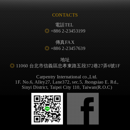
CONTACTS
電話TEL
◎
+886 2-23453199
傳真FAX
◎
+886 2-23457639
地址
◎
11060 台北市信義區忠孝東路五段372巷27弄6號1F
Carpentry International co.,Ltd.
1F. No.6, Alley27, Lane372, sec.5, Jhongsiao E. Rd.,
Sinyi District, Taipei City 110, Taiwan(R.O.C)