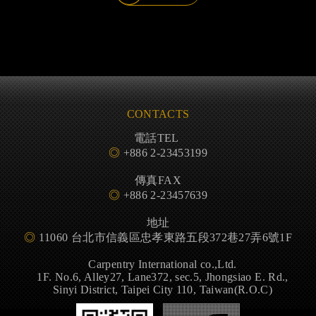
CONTACTS
電話TEL
◎
+886 2-23453199
傳真FAX
◎
+886 2-23457639
地址
◎
11060 台北市信義區忠孝東路五段372巷27弄6號1F
Carpentry International co.,Ltd.
1F. No.6, Alley27, Lane372, sec.5, Jhongsiao E. Rd.,
Sinyi District, Taipei City 110, Taiwan(R.O.C)