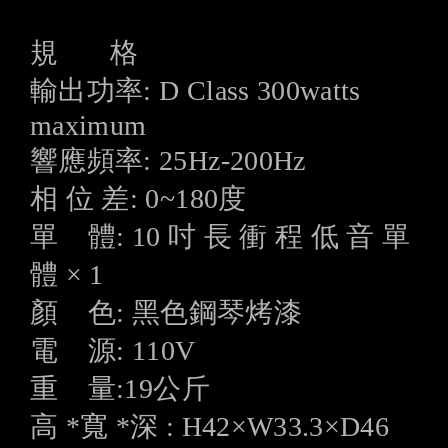
規 格
輸出功率: D Class 300watts
maximum
響應頻率: 25Hz-200Hz
相 位 差: 0~180度
單 體: 10 吋 長 衝 程 低 音 單
體 × 1
顏 色: 黑色鋼琴烤漆
電 源: 110V
重 量:19公斤
高 *寬 *深 : H42×W33.3×D46