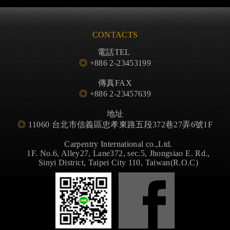
CONTACTS
電話TEL
◎
+886 2-23453199
傳真FAX
◎
+886 2-23457639
地址
◎
11060 台北市信義區忠孝東路五段372巷27弄6號1F
Carpentry International co.,Ltd.
1F. No.6, Alley27, Lane372, sec.5, Jhongsiao E. Rd.,
Sinyi District, Taipei City 110, Taiwan(R.O.C)