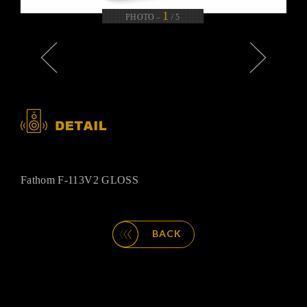
1
PHOTO -
/
5
Fathom F-113V2 GLOSS
BACK